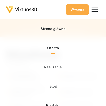
Wycena
Wizualizacje
Strona główna
Strona główna
Oferta
Wizualizacje
Oferta
Wizualizacje
Visualization
Realizacje
Profesjonalny
Budowanie zaufania
wizerunek marki
Blog
Lepsze zrozumienie
Ułatwienie decyzji
przestrzeni
Ułatwienie planowania
Zrozumienie skali
Kontakt