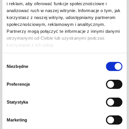
i reklam, aby oferować funkcje społecznościowe i
analizować ruch w naszej witrynie. Informacje o tym, jak
korzystasz z naszej witryny, udostępniamy partnerom
społecznościowym, reklamowym i analitycznym.
Partnerzy mogą połączyć te informacje z innymi danymi
otrzymanymi od Ciebie lub uzyskanymi podczas
Wizualizacje na stronę
korzystania z ich usług.
Wizualizacja produktów na stronie internetowej polega na
tworzeniu realistycznych obrazów lub modeli 3D, które
Wybór
przedstawiają produkty w atrakcyjny i szczegółowy
Niezbędne
zgody
sposób. Umożliwia to użytkownikom lepsze zrozumienie
wyglądu i funkcji produktów, co może zwiększyć ich
Preferencje
zainteresowanie i chęć zakupu. Dobrze wykonane
wizualizacje poprawiają ogólne wrażenie strony, budując
zaufanie i profesjonalizm marki.
Statystyka
Marketing