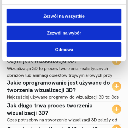
Zezwól na wszystkie
Często zadawane
pytania
Zezwól na wybór
Odmowa
Czym jest wizualizacja 3D?
Wizualizacja 3D to proces tworzenia realistycznych
obrazów lub animacji obiektów trójwymiarowych przy
Jakie oprogramowanie jest używane do
użyciu oprogramowania komputerowego. Jest używana
do przedstawienia, jak obiekt będzie wyglądał w
tworzenia wizualizacji 3D?
rzeczywistości, zanim zostanie wyprodukowany lub
Najczęściej używane programy do wizualizacji 3D to: 3ds
zbudowany.
Max Blender SketchUp z V-Ray Lumion Cinema 4D
Jak długo trwa proces tworzenia
Autodesk Revit Unreal Engine
wizualizacji 3D?
Czas potrzebny na stworzenie wizualizacji 3D zależy od
stopnia skomplikowania projektu. Proste wizualizacje