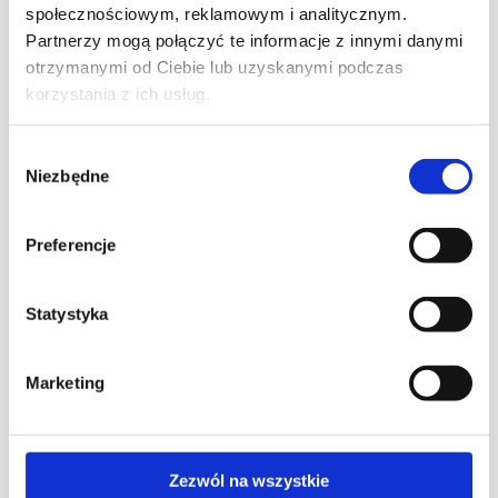
społecznościowym, reklamowym i analitycznym.
Partnerzy mogą połączyć te informacje z innymi danymi
otrzymanymi od Ciebie lub uzyskanymi podczas
korzystania z ich usług.
Wybór
Niezbędne
zgody
Wizualizacje 3D
Preferencje
Odkryj moc nowoczesnych wizualizacji 3D i
Statystyka
przenieś swoje projekty na wyższy poziom!
Nasze wizualizacje oferują niesamowity
realizm, precyzyjne detale i pełną
Marketing
interaktywność, pozwalając Ci zobaczyć
każdy element w najwyższej jakości. Idealne
dla architektów, projektantów i marketerów,
które chcą wyróżnić swoje pomysły w tłumie.
Zezwól na wszystkie