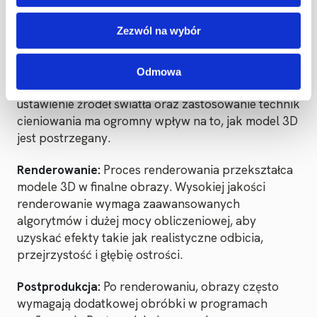
Sprawdź ofertę
Zezwól na wybór
Oświetlenie:
Oświetlenie jest jednym z
najważniejszych aspektów tworzenia
Odmowa
realistycznych wizualizacji. Odpowiednie
ustawienie źródeł światła oraz zastosowanie technik
cieniowania ma ogromny wpływ na to, jak model 3D
jest postrzegany.
Renderowanie:
Proces renderowania przekształca
modele 3D w finalne obrazy. Wysokiej jakości
renderowanie wymaga zaawansowanych
algorytmów i dużej mocy obliczeniowej, aby
uzyskać efekty takie jak realistyczne odbicia,
przejrzystość i głębię ostrości.
Postprodukcja:
Po renderowaniu, obrazy często
wymagają dodatkowej obróbki w programach