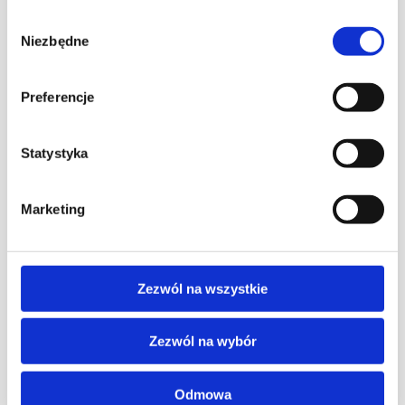
Wybór
Niezbędne
zgody
Preferencje
Usługi projektowania
Statystyka
Oferujemy tworzenie plików 3D
dostosowanych do maszyn CNC, które
gwarantują precyzyjne i efektywne
Marketing
wykonanie każdego projektu. Nasze modele
są zoptymalizowane pod kątem najwyższej
jakości obróbki i pełnej zgodności z różnymi
systemami CNC. Zaufaj naszym
Zezwól na wszystkie
rozwiązaniom, aby przyspieszyć produkcję i
osiągnąć doskonałe rezultaty w każdym
Zezwól na wybór
detalu.
Sprawdź ofertę
Odmowa